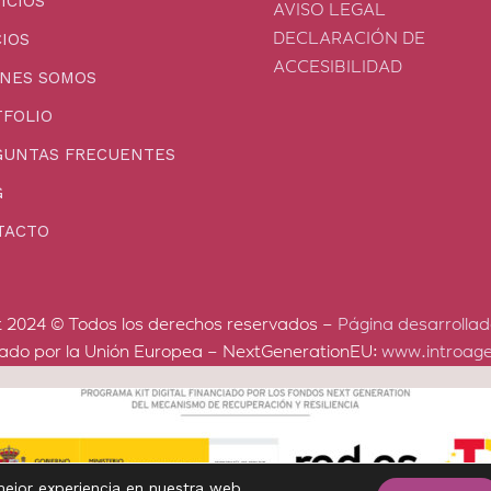
ICIOS
AVISO LEGAL
IOS
DECLARACIÓN DE
ACCESIBILIDAD
ÉNES SOMOS
FOLIO
GUNTAS FRECUENTES
G
TACTO
t 2024 © Todos los derechos reservados –
Página desarrollad
iado por la Unión Europea – NextGenerationEU:
www.introage
mejor experiencia en nuestra web.