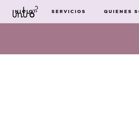
INICIO
SERVICIOS
QUIENES 
Imagen de
marca
Ilustración
Imagen de
Campañas
marca
publicitarias
Ilustración
Diseño de
Campañas
packaging
publicitarias
Edición de libros
Diseño de
Diseño gráfico
packaging
Textos creativos
Edición de libros
Diseño gráfico
ESTE ESPACIO ESTÁ PARA QUE EL CLIEN
Textos creativos
PARA CADA PROYECTO.