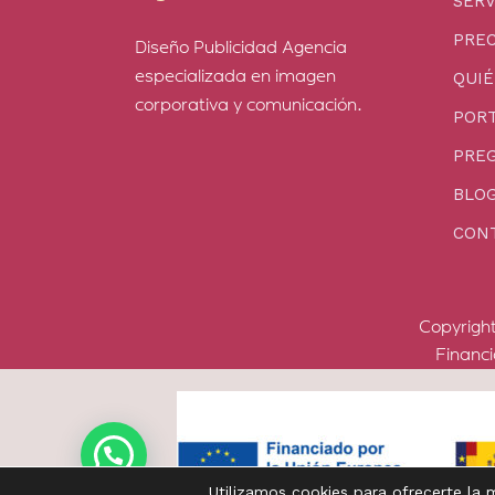
SERV
PREC
Diseño Publicidad Agencia
especializada en imagen
QUI
corporativa y comunicación.
PORT
PRE
BLO
CON
Copyrigh
Financ
Utilizamos cookies para ofrecerte la 