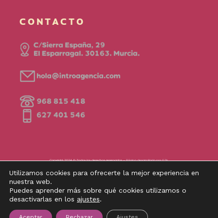
CONTACTO
Copyright 2024 © Todos los derechos reservados –
Página desarrollada por G2k
Financiado por la Unión Europea – NextGenerationEU:
www.introagencia.es
Utilizamos cookies para ofrecerte la mejor experiencia en
nuestra web.
Puedes aprender más sobre qué cookies utilizamos o
desactivarlas en los
ajustes
.
Aceptar
Rechazar
Ajustes