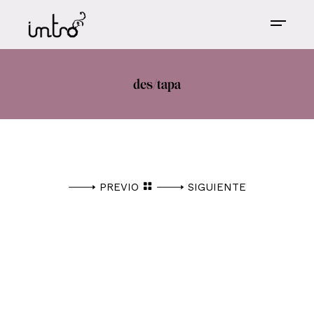
des/tapa
PREVIO
SIGUIENTE
ESTE ESPACIO ESTÁ PARA QUE EL CLIENTE
PONGA EL TEXTO CORRESPONDIENTE, DE
HABERLO, PARA CADA PROYECTO.