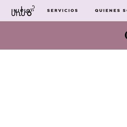
INICIO
SERVICIOS
QUIENES 
Imagen de
marca
Ilustración
Imagen de
Campañas
marca
publicitarias
Ilustración
Diseño de
Campañas
packaging
publicitarias
Edición de libros
Diseño de
Diseño gráfico
packaging
Textos creativos
Edición de libros
Diseño gráfico
Textos creativos