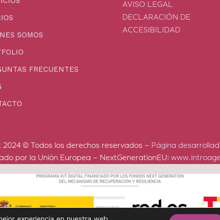
ICIOS
AVISO LEGAL
IOS
DECLARACIÓN DE
ACCESIBILIDAD
ÉNES SOMOS
FOLIO
GUNTAS FRECUENTES
G
TACTO
t 2024 © Todos los derechos reservados –
Página desarrollad
iado por la Unión Europea – NextGenerationEU:
www.introage
mejor experiencia en nuestra web.