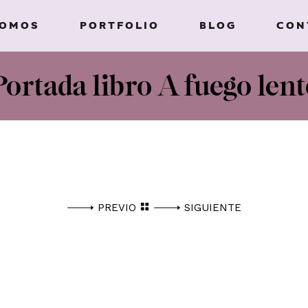
SOMOS
PORTFOLIO
BLOG
CON
Portada libro A fuego lent
PREVIO
SIGUIENTE
TE PONGA EL TEXTO CORRESPONDIENTE, DE HABERLO,