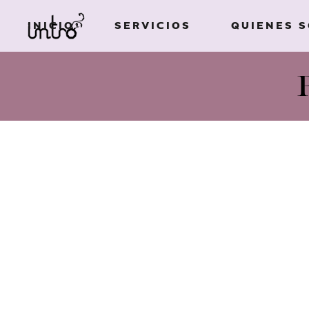
INICIO
SERVICIOS
QUIENES 
Imagen de
marca
Ilustración
Imagen de
Campañas
marca
publicitarias
Ilustración
Diseño de
Campañas
packaging
publicitarias
Edición de libros
Diseño de
Diseño gráfico
packaging
Textos creativos
Edición de libros
Diseño gráfico
ESTE ESPACIO ESTÁ PARA QUE EL CLIEN
Textos creativos
PARA CADA PROYECTO.