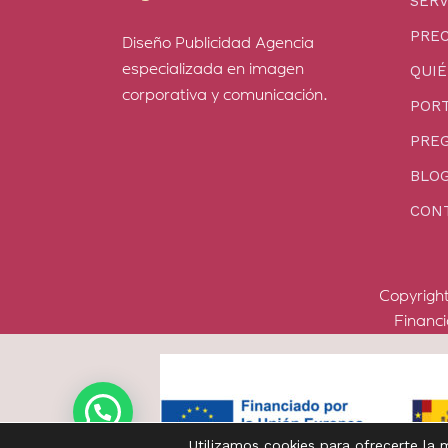
SERV
PREC
Diseño Publicidad Agencia
especializada en imagen
QUI
corporativa y comunicación.
PORT
PRE
BLO
CON
Copyrigh
Financ
Utilizamos cookies para ofrecerte la 