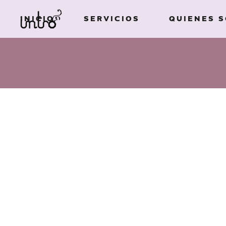
INICIO
SERVICIOS
QUIENES 
Imagen de
marca
Ilustración
Imagen de
Campañas
marca
publicitarias
Ilustración
Diseño de
Campañas
packaging
publicitarias
Edición de libros
Diseño de
Diseño gráfico
packaging
Textos creativos
Edición de libros
Diseño gráfico
ESTE ESPACIO ESTÁ PARA QUE EL CLIEN
Textos creativos
PARA CADA PROYECTO.