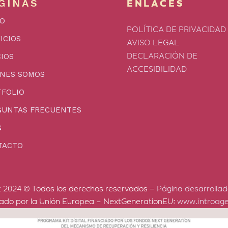
GINAS
ENLACES
IO
POLÍTICA DE PRIVACIDAD
ICIOS
AVISO LEGAL
IOS
DECLARACIÓN DE
ACCESIBILIDAD
ÉNES SOMOS
FOLIO
GUNTAS FRECUENTES
G
TACTO
t 2024 © Todos los derechos reservados –
Página desarrollad
iado por la Unión Europea – NextGenerationEU:
www.introage