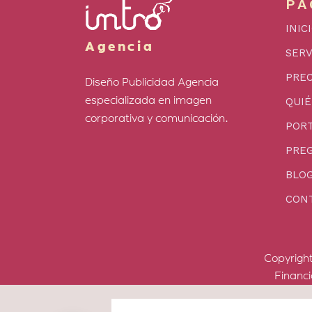
PÁ
INIC
Agencia
SERV
PREC
Diseño Publicidad Agencia
especializada en imagen
QUI
corporativa y comunicación.
PORT
PRE
BLO
CON
Copyrigh
Financ