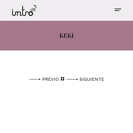
KEKI
PREVIO
SIGUIENTE
ESTE ESPACIO ESTÁ PARA QUE EL CLIENTE
PONGA EL TEXTO CORRESPONDIENTE, DE
HABERLO, PARA CADA PROYECTO.