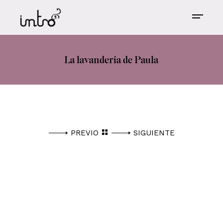
La lavandería de Paula
PREVIO
SIGUIENTE
ESTE ESPACIO ESTÁ PARA QUE EL CLIENTE
PONGA EL TEXTO CORRESPONDIENTE, DE
HABERLO, PARA CADA PROYECTO.