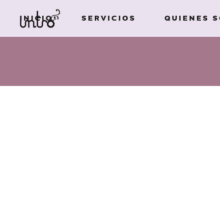
INICIO
SERVICIOS
QUIENES 
Imagen de
marca
Ilustración
Imagen de
Campañas
marca
publicitarias
Ilustración
Diseño de
Campañas
packaging
publicitarias
Edición de libros
Diseño de
Diseño gráfico
packaging
Textos creativos
Edición de libros
Diseño gráfico
ESTE ESPACIO ESTÁ PARA QUE EL CLIEN
Textos creativos
PARA CADA PROYECTO.