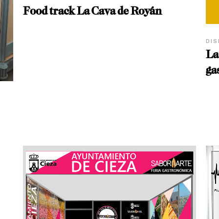
Food track La Cava de Royán
DIS
La
ga