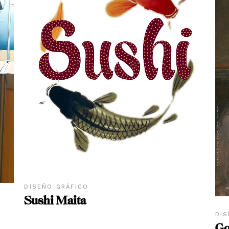
DISEÑO GRÁFICO
Sushi Maita
DIS
Go