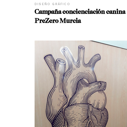
DISEÑO GRÁFICO
Campaña concienciación canina
PreZero Murcia