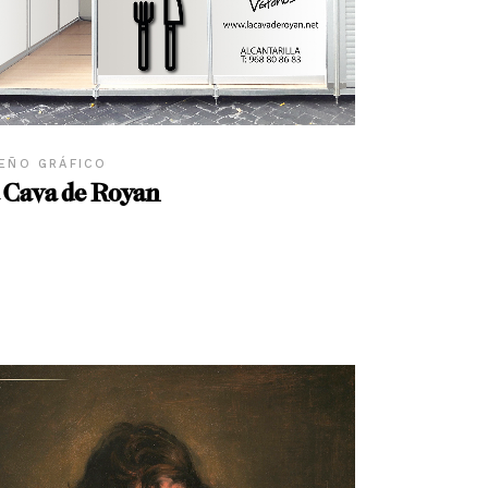
EÑO GRÁFICO
 Cava de Royan