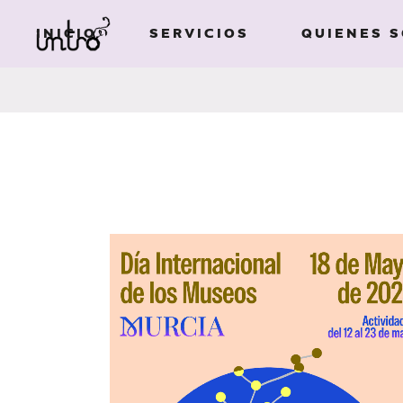
INICIO
SERVICIOS
QUIENES 
Imagen de
marca
Ilustración
Imagen de
Campañas
marca
publicitarias
Ilustración
Diseño de
Campañas
packaging
publicitarias
Edición de libros
Diseño de
Diseño gráfico
packaging
Textos creativos
Edición de libros
Diseño gráfico
Textos creativos