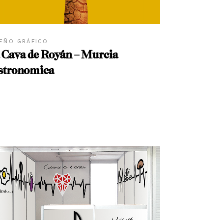
EÑO GRÁFICO
 Cava de Royán – Murcia
stronomica