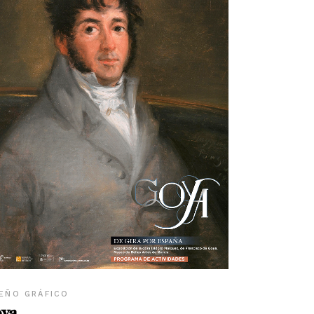
EÑO GRÁFICO
ya